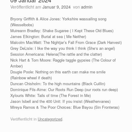
Veröffentlicht am
Januar 9, 2024
von
admin
Bryony Griffith & Alice Jones: Yorkshire wassailing song
(Wesselbobs)
Muireann Bradley: Shake Sugaree ( I Kept These Old Blues)
James Elkington: Burial at sea ( Me Neither)
Malcolm MacWatt: The Nightjar’s Fall From Grace (Dark Harvest)
Grey DeLisle: I like the way you think I think (She‘s an angel)
Session Americana: Helena(The rattle and the clatter)
Nick Hart & Tom Moore: Raggle taggle gypsies (The Colour of
Amber)
Dougie Poole: Nothing on this earth can make me smile
(Rainbow wheel if death)
Duncan Chisholm: To the high mountains (Black Cuillin)
Dominique Fils-Aime: Our Roots Run Deep (our roots run deep)
Xylouris White: Tails of time (The Forest in Me)
Jason Isbell and the 400 Unit: If you insist (Weathervanes)
Mireya Ramos & The Poor Choices: Blue Bayou (Sin Fronteras)
Veröffentlicht in
Uncategorized
.