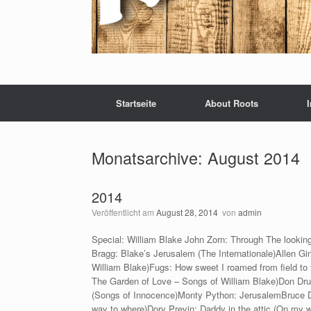
Startseite
About Roots
Monatsarchive:
August 2014
2014
Veröffentlicht am
August 28, 2014
von
admin
Special: William Blake John Zorn: Through The looking
Bragg: Blake’s Jerusalem (The Internationale)Allen Gin
William Blake)Fugs: How sweet I roamed from field to
The Garden of Love – Songs of William Blake)Don Dru
(Songs of Innocence)Monty Python: JerusalemBruce Di
way to where)Dory Previn: Daddy in the attic (On my 