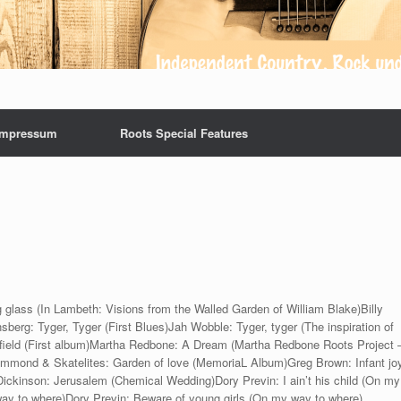
Impressum
Roots Special Features
 glass (In Lambeth: Visions from the Walled Garden of William Blake)Billy
sberg: Tyger, Tyger (First Blues)Jah Wobble: Tyger, tyger (The inspiration of
 field (First album)Martha Redbone: A Dream (Martha Redbone Roots Project 
mmond & Skatelites: Garden of love (MemoriaL Album)Greg Brown: Infant jo
ckinson: Jerusalem (Chemical Wedding)Dory Previn: I ain’t his child (On my
way to where)Dory Previn: Beware of young girls (On my way to where)