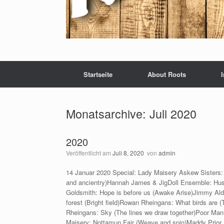
Startseite
About Roots
Monatsarchive:
Juli 2020
2020
Veröffentlicht am
Juli 8, 2020
von
admin
14 Januar 2020 Special: Lady Maisery Askew Sisters
and ancientry)Hannah James & JigDoll Ensemble: Hu
Goldsmith: Hope is before us (Awake Arise)Jimmy Ald
forest (Bright field)Rowan Rheingans: What birds are 
Rheingans: Sky (The lines we draw together)Poor Man’
Maisery: Nottamun Fair (Weave and spin)Maddy Prior