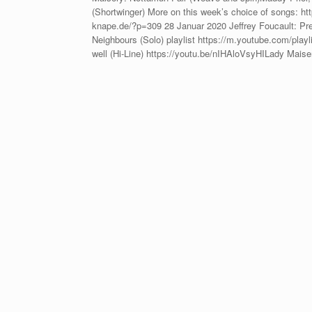
(Shortwinger) More on this week’s choice of songs: ht
knape.de/?p=309 28 Januar 2020 Jeffrey Foucault: Pr
Neighbours (Solo) playlist https://m.youtube.com/pl
well (Hi-Line) https://youtu.be/nIHAloVsyHILady Mais