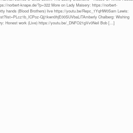
tps://norbert-knape.de/?p=322 More on Lady Maisery: https://norbert-
etty hands (Blood Brothers) live https://youtu.be/Repc_1YqHW0Sam Lewis:
aylist?list=PLcz1b_ICPoz-Qjj1kwn0hjE00SUVbaLiTAmberly Chalberg: Wishing
ery: Honest work (Live) https://youtu.be/_DNFO21gVv0Neil Bob […]