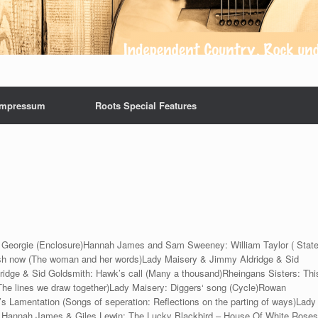
Impressum
Roots Special Features
: Georgie (Enclosure)Hannah James and Sam Sweeney: William Taylor ( Stat
sh now (The woman and her words)Lady Maisery & Jimmy Aldridge & Sid
ridge & Sid Goldsmith: Hawk’s call (Many a thousand)Rheingans Sisters: Thi
(The lines we draw together)Lady Maisery: Diggers‘ song (Cycle)Rowan
s Lamentation (Songs of seperation: Reflections on the parting of ways)Lady
, Hannah James & Giles Lewin: The Lucky Blackbird – House Of White Roses