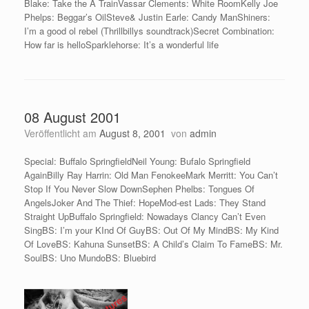
Blake: Take the A TrainVassar Clements: White RoomKelly Joe
Phelps: Beggar’s OilSteve& Justin Earle: Candy ManShiners:
I’m a good ol rebel (Thrillbillys soundtrack)Secret Combination:
How far is helloSparklehorse: It’s a wonderful life
08 August 2001
Veröffentlicht am
August 8, 2001
von
admin
Special: Buffalo SpringfieldNeil Young: Bufalo Springfield
AgainBilly Ray Harrin: Old Man FenokeeMark Merritt: You Can’t
Stop If You Never Slow DownSephen Phelbs: Tongues Of
AngelsJoker And The Thief: HopeMod-est Lads: They Stand
Straight UpBuffalo Springfield: Nowadays Clancy Can’t Even
SingBS: I’m your KInd Of GuyBS: Out Of My MindBS: My Kind
Of LoveBS: Kahuna SunsetBS: A Child’s Claim To FameBS: Mr.
SoulBS: Uno MundoBS: Bluebird