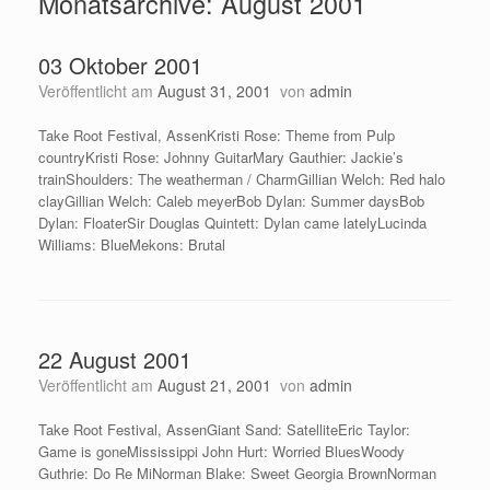
Monatsarchive:
August 2001
03 Oktober 2001
Veröffentlicht am
August 31, 2001
von
admin
Take Root Festival, AssenKristi Rose: Theme from Pulp
countryKristi Rose: Johnny GuitarMary Gauthier: Jackie’s
trainShoulders: The weatherman / CharmGillian Welch: Red halo
clayGillian Welch: Caleb meyerBob Dylan: Summer daysBob
Dylan: FloaterSir Douglas Quintett: Dylan came latelyLucinda
Williams: BlueMekons: Brutal
22 August 2001
Veröffentlicht am
August 21, 2001
von
admin
Take Root Festival, AssenGiant Sand: SatelliteEric Taylor:
Game is goneMississippi John Hurt: Worried BluesWoody
Guthrie: Do Re MiNorman Blake: Sweet Georgia BrownNorman