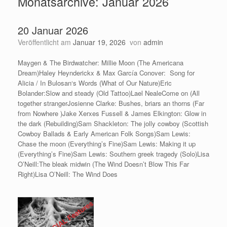
Monatsarchive:
Januar 2026
20 Januar 2026
Veröffentlicht am
Januar 19, 2026
von
admin
Maygen & The Birdwatcher: Millie Moon (The Americana
Dream)Haley Heynderickx & Max García Conover: Song for
Alicia / In Bulosan‘s Words (What of Our Nature)Eric
Bolander:Slow and steady (Old Tattoo)Lael NealeCome on (All
together strangerJosienne Clarke: Bushes, briars an thorns (Far
from Nowhere )Jake Xerxes Fussell & James Elkington: Glow in
the dark (Rebuilding)Sam Shackleton: The jolly cowboy (Scottish
Cowboy Ballads & Early American Folk Songs)Sam Lewis:
Chase the moon (Everything’s Fine)Sam Lewis: Making it up
(Everything’s Fine)Sam Lewis: Southern greek tragedy (Solo)Lisa
O’Neill:The bleak midwin (The Wind Doesn’t Blow This Far
Right)Lisa O’Neill: The Wind Does