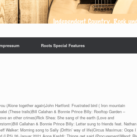
Impressum
Roots Special Features
 (Alone together again)John Hartford: Frustrated bird ( Iron mountain
alei (These trails)Bill Calahan & Bonnie Prince Billy: Rooftop Garden –
ove an other crimes)Rick Shea: She sang of the earth (Love and
rstorm)Bill Callahan & Bonnie Prince Billy: Letter sung to friends feat. Nathan
ff Walker: Morning song to Sally (Driftin’ way of life)Circus Maximus: Oops I
d (LP5) 26 Januar 2021 Anna Kashfi: Things get said (Procurement)Wand: Ri