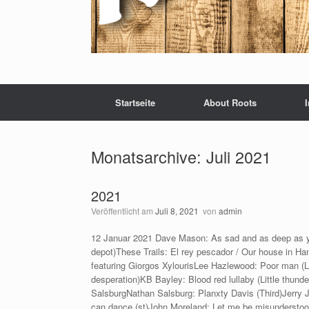
Startseite
About Roots
Monatsarchive:
Juli 2021
2021
Veröffentlicht am
Juli 8, 2021
von
admin
12 Januar 2021 Dave Mason: As sad and as deep as you
depot)These Trails: El rey pescador / Our house in Han
featuring Giorgos XylourisLee Hazlewood: Poor man (L
desperation)KB Bayley: Blood red lullaby (Little thunde
SalsburgNathan Salsburg: Planxty Davis (Third)Jerry Je
can dance (st)John Moreland: Let me be misunderstoo