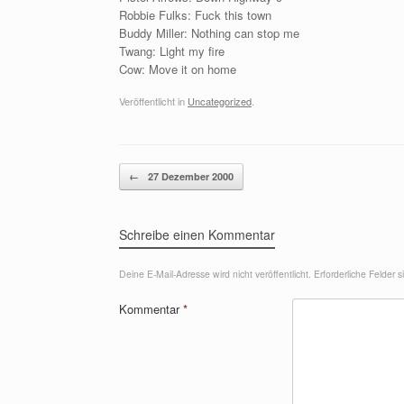
Robbie Fulks: Fuck this town
Buddy Miller: Nothing can stop me
Twang: Light my fire
Cow: Move it on home
Veröffentlicht in
Uncategorized
.
Beitragsnavigation
←
27 Dezember 2000
Schreibe einen Kommentar
Deine E-Mail-Adresse wird nicht veröffentlicht.
Erforderliche Felder 
Kommentar
*