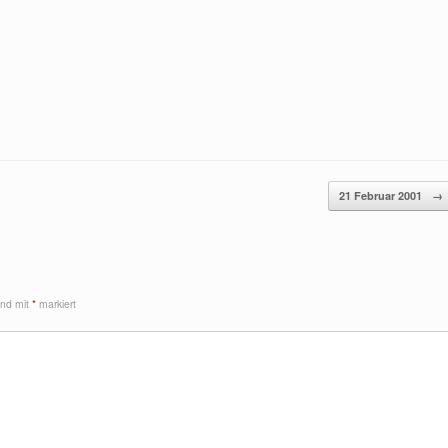
21 Februar 2001
→
sind mit
*
markiert