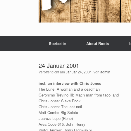
Startseite
About Roots
24 Januar 2001
Veröffentlicht am
Januar 24, 2001
von
admin
incl. an interview with Chris Jones
The Lune: A woman and a deadman
Geronimo Trevino III: Mach man from taco land
Chris Jones: Slave Rock
Chris Jones: The last nail
Matt Combs:Big Sciota
Juarez: Lupe (Reno)
Area Code 615: John Henry
Pistol Arrows: Down Highway 9