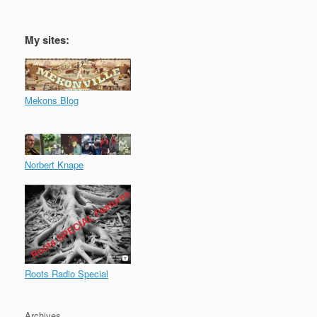
My sites:
Mekons Blog
Norbert Knape
Roots Radio Special
Archives