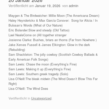
Veröffentlicht am
Januar 19, 2026
von
admin
Maygen & The Birdwatcher: Millie Moon (The Americana Dream)
Haley Heynderickx & Max García Conover: Song for Alicia / In
Bulosan‘s Words (What of Our Nature)
Eric Bolander:Slow and steady (Old Tattoo)
Lael NealeCome on (All together stranger
Josienne Clarke: Bushes, briars an thorns (Far from Nowhere )
Jake Xerxes Fussell & James Elkington: Glow in the dark
(Rebuilding)
Sam Shackleton: The jolly cowboy (Scottish Cowboy Ballads &
Early American Folk Songs)
Sam Lewis: Chase the moon (Everything’s Fine)
Sam Lewis: Making it up (Everything’s Fine)
Sam Lewis: Southern greek tragedy (Solo)
Lisa O’Neill:The bleak midwin (The Wind Doesn’t Blow This Far
Right)
Lisa O’Neill: The Wind Does
Veröffentlicht in
Uncategorized
.