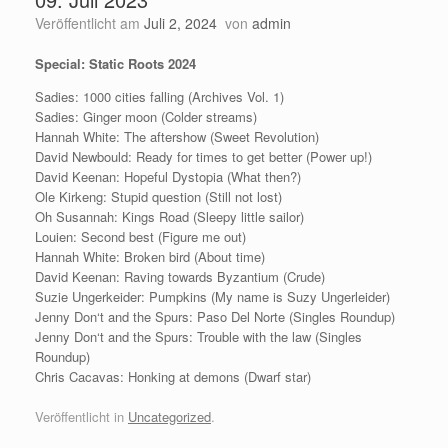
Veröffentlicht am
Juli 2, 2024
von
admin
Special: Static Roots 2024
Sadies: 1000 cities falling (Archives Vol. 1)
Sadies: Ginger moon (Colder streams)
Hannah White: The aftershow (Sweet Revolution)
David Newbould: Ready for times to get better (Power up!)
David Keenan: Hopeful Dystopia (What then?)
Ole Kirkeng: Stupid question (Still not lost)
Oh Susannah: Kings Road (Sleepy little sailor)
Louien: Second best (Figure me out)
Hannah White: Broken bird (About time)
David Keenan: Raving towards Byzantium (Crude)
Suzie Ungerkeider: Pumpkins (My name is Suzy Ungerleider)
Jenny Don‘t and the Spurs: Paso Del Norte (Singles Roundup)
Jenny Don‘t and the Spurs: Trouble with the law (Singles
Roundup)
Chris Cacavas: Honking at demons (Dwarf star)
Veröffentlicht in
Uncategorized
.