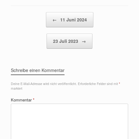
Beitragsnavigation
←
11 Juni 2024
23 Juli 2023
→
Schreibe einen Kommentar
Deine E-Mail-Adresse wird nicht veröffentlicht.
Erforderliche Felder sind mit
*
markiert
Kommentar
*