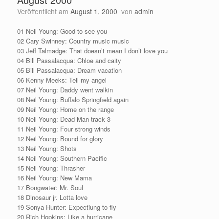
Veröffentlicht am
August 1, 2000
von
admin
01 Neil Young: Good to see you
02 Cary Swinney: Country music music
03 Jeff Talmadge: That doesn’t mean I don’t love you
04 Bill Passalacqua: Chloe and caity
05 Bill Passalacqua: Dream vacation
06 Kenny Meeks: Tell my angel
07 Neil Young: Daddy went walkin
08 Neil Young: Buffalo Springfield again
09 Neil Young: Home on the range
10 Neil Young: Dead Man track 3
11 Neil Young: Four strong winds
12 Neil Young: Bound for glory
13 Neil Young: Shots
14 Neil Young: Southern Pacific
15 Neil Young: Thrasher
16 Neil Young: New Mama
17 Bongwater: Mr. Soul
18 Dinosaur jr. Lotta love
19 Sonya Hunter: Expectiung to fly
20 Rich Hopkins: Like a hurricane